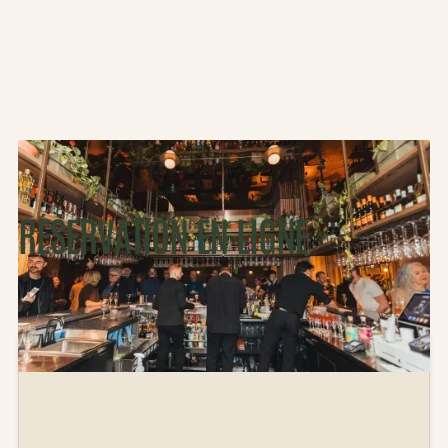
R
É
S
E
R
V
A
T
I
O
N
E
N
L
I
G
N
E
Réservez votre table en ligne en ligne en quelques clics avec
notre partenaire Libro.